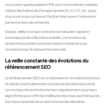
structuré et que les balises HTML sont correctement utilisées.
Utilisez des balises de titre appropriées (h1, h2, h3, etc.) pour
structurer votre contenu et faciliter la lecture et l’indexation
par les moteurs de recherche.
De plus, veillez à ce que votre site soit sécurisé, rapide et
convivial pour les utilisateurs mobiles. Les moteurs de
recherche accordent une importance croissante à ces
facteurs lorsqu’ils classent les sites web.
La veille constante des évolutions du
référencement SEO
Le référencement SEO est un domaine en constante évolution,
et cela est particulièrement vrai dans le domaine de la santé.
Les moteurs de recherche mettent régulièrement à jour leurs
algorithmes pour offrir les meilleures réponses aux internautes.
Il est donc essentiel de se tenir informé des dernières