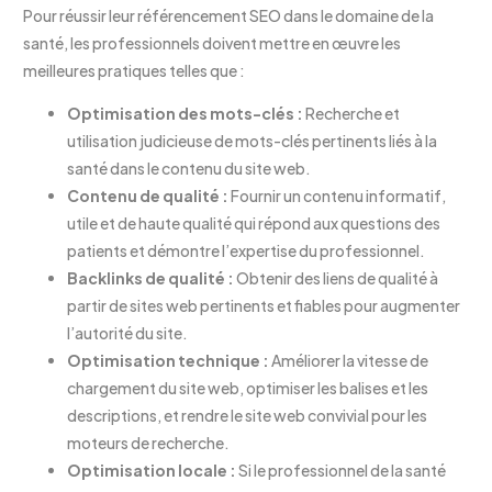
Pour réussir leur référencement SEO dans le domaine de la
santé, les professionnels doivent mettre en œuvre les
meilleures pratiques telles que :
Optimisation des mots-clés :
Recherche et
utilisation judicieuse de mots-clés pertinents liés à la
santé dans le contenu du site web.
Contenu de qualité :
Fournir un contenu informatif,
utile et de haute qualité qui répond aux questions des
patients et démontre l’expertise du professionnel.
Backlinks de qualité :
Obtenir des liens de qualité à
partir de sites web pertinents et fiables pour augmenter
l’autorité du site.
Optimisation technique :
Améliorer la vitesse de
chargement du site web, optimiser les balises et les
descriptions, et rendre le site web convivial pour les
moteurs de recherche.
Optimisation locale :
Si le professionnel de la santé