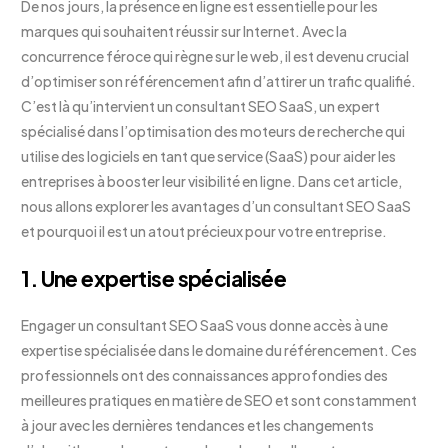
De nos jours, la présence en ligne est essentielle pour les
marques qui souhaitent réussir sur Internet. Avec la
concurrence féroce qui règne sur le web, il est devenu crucial
d’optimiser son référencement afin d’attirer un trafic qualifié.
C’est là qu’intervient un consultant SEO SaaS, un expert
spécialisé dans l’optimisation des moteurs de recherche qui
utilise des logiciels en tant que service (SaaS) pour aider les
entreprises à booster leur visibilité en ligne. Dans cet article,
nous allons explorer les avantages d’un consultant SEO SaaS
et pourquoi il est un atout précieux pour votre entreprise.
1. Une expertise spécialisée
Engager un consultant SEO SaaS vous donne accès à une
expertise spécialisée dans le domaine du référencement. Ces
professionnels ont des connaissances approfondies des
meilleures pratiques en matière de SEO et sont constamment
à jour avec les dernières tendances et les changements