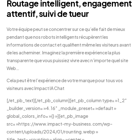
Routage intelligent, engagement
attentif, suivi de tueur
Votre équipe peut se concentrer sur ce qu’elle fait de mieux
pendant que nos robots intelligents récupèrent les
informations de contact et qualifient même les visiteurs avant
de les acheminer. Imaginez la première expérience la plus
transparente que vous puissiez vivre avec n’importe quel site
Web…
Cela peut être l’expérience de votre marque pour tous vos
visiteurs avec Impact IA Chat
[/et_pb_text][/et_pb_column][et_pb_column type= »1_2″
_builder_version= »4.16″ _module_preset= »default »
global_colors_info= »{} »][et_pb_image
src= »https://www.impact-my-business.com/wp-
content/uploads/2024/01/rounting.webp »
title_text= »rounting » align= »center »