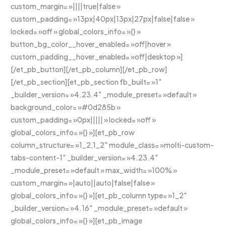
custom_margin= »||||true|false »
custom_padding= »13px|40px|13px|27px|false|false »
locked= »off » global_colors_info= »{} »
button_bg_color__hover_enabled= »off|hover »
custom_padding__hover_enabled= »off|desktop »]
[/et_pb_button][/et_pb_column][/et_pb_row]
[/et_pb_section][et_pb_section fb_built= »1″
_builder_version= »4.23.4″ _module_preset= »default »
background_color= »#0d285b »
custom_padding= »0px||||| » locked= »off »
global_colors_info= »{} »][et_pb_row
column_structure= »1_2,1_2″ module_class= »molti-custom-
tabs-content-1″ _builder_version= »4.23.4″
_module_preset= »default » max_width= »100% »
custom_margin= »|auto||auto|false|false »
global_colors_info= »{} »][et_pb_column type= »1_2″
_builder_version= »4.16″ _module_preset= »default »
global_colors_info= »{} »][et_pb_image