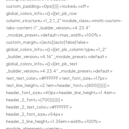
custom_padding= »0px||||| » locked= »off »
global_colors_info= »{} »][et_pb_row
column_structure= »1_2,1_2″ module_class= »molti-custom-
tabs-content-1″ _builder_version= »4.23.4″
_module_preset= »default » max_width= »100% »
custom_margin= »|auto||auto|false|false »
global_colors_info= »{} »][et_pb_column type= »1_2″
_builder_version= »4.16″ _module_preset= »default »
global_colors_info= »{} »][et_pb_text
_builder_version= »4.23.4″ _module_preset= »default »
text_text_color= »#FFFFFF » text_font_size= »17px »
text_line_height= »2.1em » header_font= »|800||||||| »
header_font_size= »40px » header_line_height= »1.4em »
header_2_font= »|700||||||| »
header_2_text_color= »#FFFFFF »
header_2_font_size= »54px »
header_2_line_height= »1.35em » width= »100% »
module_alignment= »center »