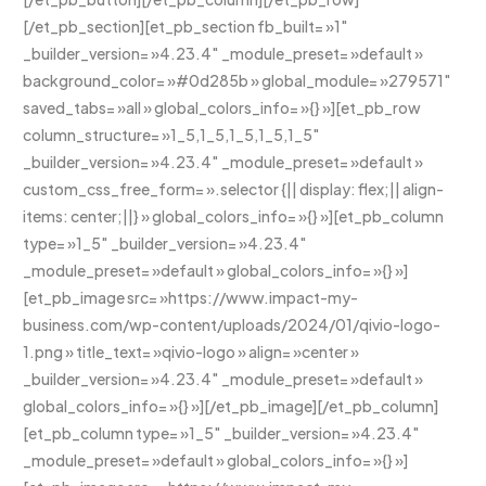
[/et_pb_section][et_pb_section fb_built= »1″
_builder_version= »4.23.4″ _module_preset= »default »
background_color= »#0d285b » global_module= »279571″
saved_tabs= »all » global_colors_info= »{} »][et_pb_row
column_structure= »1_5,1_5,1_5,1_5,1_5″
_builder_version= »4.23.4″ _module_preset= »default »
custom_css_free_form= ».selector {|| display: flex;|| align-
items: center;||} » global_colors_info= »{} »][et_pb_column
type= »1_5″ _builder_version= »4.23.4″
_module_preset= »default » global_colors_info= »{} »]
[et_pb_image src= »https://www.impact-my-
business.com/wp-content/uploads/2024/01/qivio-logo-
1.png » title_text= »qivio-logo » align= »center »
_builder_version= »4.23.4″ _module_preset= »default »
global_colors_info= »{} »][/et_pb_image][/et_pb_column]
[et_pb_column type= »1_5″ _builder_version= »4.23.4″
_module_preset= »default » global_colors_info= »{} »]