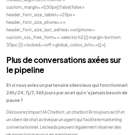
custom_margin= »||30px||false|false »
header_font_size_tablet= »25px »
header_font_size_phone= » »
header_font_size_last_edited= »on|phone »
custom_css_free_form= ».selector h2 {|| margin-bottom:
30px;||} » locked= »off » global_colors_info= »{} »]
Plus de conversations axées sur
le pipeline
Et si vous aviez un partenaire silencieux qui fonctionnait
24h/ 24, 7j/7, 365 jours par an et qui n’a jamais besoin de
pause ?
Découvrez Impact IA Chatbot, un chatbot IA toujours actif et
un client de chat activé par un agent qui facilite le marketing
conversationnel. Les leads peuvent également réserver des
réunions lorsque vous en avez besoin