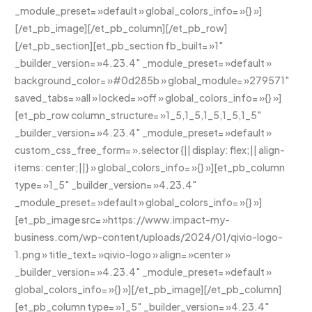
_module_preset= »default » global_colors_info= »{} »]
[/et_pb_image][/et_pb_column][/et_pb_row]
[/et_pb_section][et_pb_section fb_built= »1″
_builder_version= »4.23.4″ _module_preset= »default »
background_color= »#0d285b » global_module= »279571″
saved_tabs= »all » locked= »off » global_colors_info= »{} »]
[et_pb_row column_structure= »1_5,1_5,1_5,1_5,1_5″
_builder_version= »4.23.4″ _module_preset= »default »
custom_css_free_form= ».selector {|| display: flex;|| align-
items: center;||} » global_colors_info= »{} »][et_pb_column
type= »1_5″ _builder_version= »4.23.4″
_module_preset= »default » global_colors_info= »{} »]
[et_pb_image src= »https://www.impact-my-
business.com/wp-content/uploads/2024/01/qivio-logo-
1.png » title_text= »qivio-logo » align= »center »
_builder_version= »4.23.4″ _module_preset= »default »
global_colors_info= »{} »][/et_pb_image][/et_pb_column]
[et_pb_column type= »1_5″ _builder_version= »4.23.4″