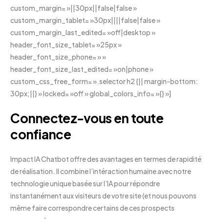
custom_margin= »||30px||false|false »
custom_margin_tablet= »30px||||false|false »
custom_margin_last_edited= »off|desktop »
header_font_size_tablet= »25px »
header_font_size_phone= » »
header_font_size_last_edited= »on|phone »
custom_css_free_form= ».selector h2 {|| margin-bottom:
30px;||} » locked= »off » global_colors_info= »{} »]
Connectez-vous en toute
confiance
Impact IA Chatbot offre des avantages en termes de rapidité
de réalisation. Il combine l’intéraction humaine avec notre
technologie unique basée sur l’IA pour répondre
instantanément aux visiteurs de votre site (et nous pouvons
même faire correspondre certains de ces prospects