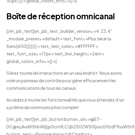
30px;||} » global_colors_info= »{} »]
Boîte de réception omnicanal
[/et_pb_text][et_pb_text _builder_version= »4.23.4″
_module_preset= »default » text_font= »Plus Jakarta
Sans|600||||||| » text_text_color= »#FFFFFF »
text_font_size= »17px » text_line_height= »2em »
global_colors_info= »{} »]
Gérez toutes les interactions en un seul endroit. Nous avons
créé un panneau de contrôle pour gérer efficacement les
communications de tous les canaux
Accédez à toutes les fonctionnalités que vous attendez d’un
système de communication complet
[/et_pb_text][et_pb_button button_url= »@ET-
DC@eyJkeW5hbWljIjp0cnVlLCJjb250ZW50IjoicG9zdF9saW5rX3
button_text= »Explorer Impact IA Chatbot »