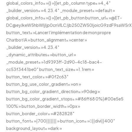
global_colors_info= »{} »][et_pb_column type= »4_4″
_builder_version= »4.23.4″ _module_preset= »default »
global_colors_info= »{} »][et_pb_button button_url= »@ET-
DC@eyJkeW5hbWljIjp0cnVlLCJjb250ZW50IjoicG9zdF9saW5rX3
button_text= »Lancer l’implémentation de mon propre
Chatbot IA » button_alignment= »center »
_builder_version= »4.23.4″
_dynamic_attributes= »button_url »
_module_preset= »1d9393ff-2d90-4c18-bac4-
cc53f3441be0″ button_text_size= »1.1rem »
button_text_color= »#0f2c63″
button_bg_use_color_gradient= »on »
button_bg_color_gradient_direction= »90deg »
button_bg_color_gradient_stops= »#86ff68 0%|#00e5e5
100% » button_border_width= »0px »
button_border_color= »#282828″
button_font= »|700||||||| » button_icon= »||divi||400″
background_layout= »dark »