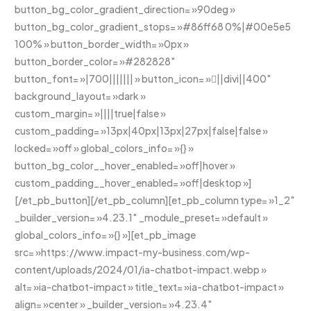
button_bg_color_gradient_direction= »90deg »
button_bg_color_gradient_stops= »#86ff68 0%|#00e5e5
100% » button_border_width= »0px »
button_border_color= »#282828″
button_font= »|700||||||| » button_icon= »||divi||400″
background_layout= »dark »
custom_margin= »||||true|false »
custom_padding= »13px|40px|13px|27px|false|false »
locked= »off » global_colors_info= »{} »
button_bg_color__hover_enabled= »off|hover »
custom_padding__hover_enabled= »off|desktop »]
[/et_pb_button][/et_pb_column][et_pb_column type= »1_2″
_builder_version= »4.23.1″ _module_preset= »default »
global_colors_info= »{} »][et_pb_image
src= »https://www.impact-my-business.com/wp-
content/uploads/2024/01/ia-chatbot-impact.webp »
alt= »ia-chatbot-impact » title_text= »ia-chatbot-impact »
align= »center » _builder_version= »4.23.4″