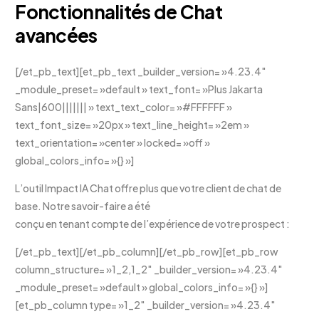
Fonctionnalités de Chat
avancées
[/et_pb_text][et_pb_text _builder_version= »4.23.4″
_module_preset= »default » text_font= »Plus Jakarta
Sans|600||||||| » text_text_color= »#FFFFFF »
text_font_size= »20px » text_line_height= »2em »
text_orientation= »center » locked= »off »
global_colors_info= »{} »]
L’outil Impact IA Chat offre plus que votre client de chat de
base. Notre savoir-faire a été
conçu en tenant compte de l’expérience de votre prospect :
[/et_pb_text][/et_pb_column][/et_pb_row][et_pb_row
column_structure= »1_2,1_2″ _builder_version= »4.23.4″
_module_preset= »default » global_colors_info= »{} »]
[et_pb_column type= »1_2″ _builder_version= »4.23.4″