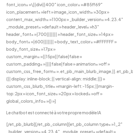
font_icon= »\||divi||400″ icon_color= »#85ff69″
icon_placement= »left » image_icon_width= »30px »
content_max_width= »1100px » _builder_version= »4.23.4″
_module_preset= »default » header_level= »h3″
header_font= »|700||||||| » header_font_size= »14px »
body_font= »|600||||||| » body_text_color= »#FFFFFF »
body_font_size= »17px »
custom_margin= »||15px||false|false »
custom_padding= »||||false|false » animation= »off »
custom_css_free_form= ».et_pb_main_blurb_image,||.et_pb_bl
{|| display: inline-block;|| vertical-align: middle;||} »
custom_css_blurb_title= »margin-left:-15px;||margin-
top:2px » icon_font_size= »20px » locked= »off »
global_colors_info= »{} »]
Le chatbot est connecté à votre propre modèle IA
[/et_pb_blurb][/et_pb_column][et_pb_column type= »1_2″
_builder_version= »4.23.4″ _module_preset= »default »