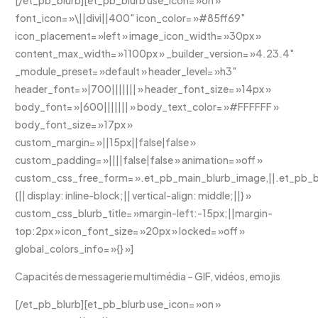
font_icon= »\||divi||400″ icon_color= »#85ff69″
icon_placement= »left » image_icon_width= »30px »
content_max_width= »1100px » _builder_version= »4.23.4″
_module_preset= »default » header_level= »h3″
header_font= »|700||||||| » header_font_size= »14px »
body_font= »|600||||||| » body_text_color= »#FFFFFF »
body_font_size= »17px »
custom_margin= »||15px||false|false »
custom_padding= »||||false|false » animation= »off »
custom_css_free_form= ».et_pb_main_blurb_image,||.et_pb_bl
{|| display: inline-block;|| vertical-align: middle;||} »
custom_css_blurb_title= »margin-left:-15px;||margin-
top:2px » icon_font_size= »20px » locked= »off »
global_colors_info= »{} »]
Capacités de messagerie multimédia – GIF, vidéos, emojis
[/et_pb_blurb][et_pb_blurb use_icon= »on »