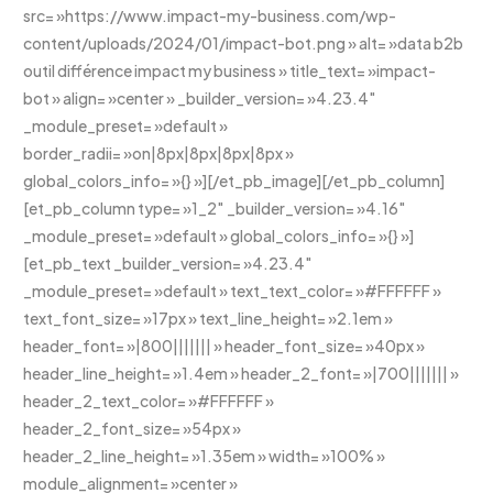
src= »https://www.impact-my-business.com/wp-
content/uploads/2024/01/impact-bot.png » alt= »data b2b
outil différence impact my business » title_text= »impact-
bot » align= »center » _builder_version= »4.23.4″
_module_preset= »default »
border_radii= »on|8px|8px|8px|8px »
global_colors_info= »{} »][/et_pb_image][/et_pb_column]
[et_pb_column type= »1_2″ _builder_version= »4.16″
_module_preset= »default » global_colors_info= »{} »]
[et_pb_text _builder_version= »4.23.4″
_module_preset= »default » text_text_color= »#FFFFFF »
text_font_size= »17px » text_line_height= »2.1em »
header_font= »|800||||||| » header_font_size= »40px »
header_line_height= »1.4em » header_2_font= »|700||||||| »
header_2_text_color= »#FFFFFF »
header_2_font_size= »54px »
header_2_line_height= »1.35em » width= »100% »
module_alignment= »center »