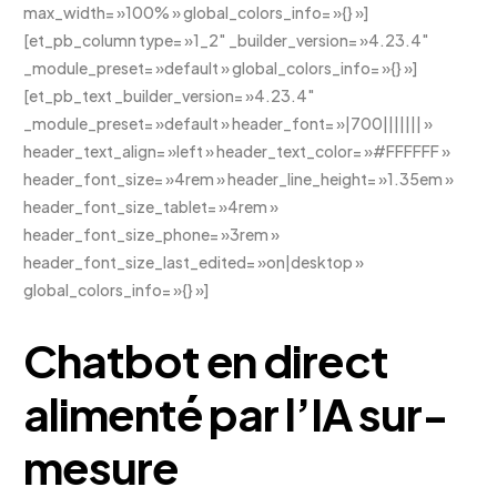
max_width= »100% » global_colors_info= »{} »]
[et_pb_column type= »1_2″ _builder_version= »4.23.4″
_module_preset= »default » global_colors_info= »{} »]
[et_pb_text _builder_version= »4.23.4″
_module_preset= »default » header_font= »|700||||||| »
header_text_align= »left » header_text_color= »#FFFFFF »
header_font_size= »4rem » header_line_height= »1.35em »
header_font_size_tablet= »4rem »
header_font_size_phone= »3rem »
header_font_size_last_edited= »on|desktop »
global_colors_info= »{} »]
Chatbot en direct
alimenté par l’IA sur-
mesure