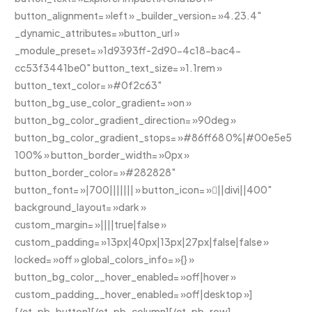
button_alignment= »left » _builder_version= »4.23.4″
_dynamic_attributes= »button_url »
_module_preset= »1d9393ff-2d90-4c18-bac4-
cc53f3441be0″ button_text_size= »1.1rem »
button_text_color= »#0f2c63″
button_bg_use_color_gradient= »on »
button_bg_color_gradient_direction= »90deg »
button_bg_color_gradient_stops= »#86ff68 0%|#00e5e5
100% » button_border_width= »0px »
button_border_color= »#282828″
button_font= »|700||||||| » button_icon= »||divi||400″
background_layout= »dark »
custom_margin= »||||true|false »
custom_padding= »13px|40px|13px|27px|false|false »
locked= »off » global_colors_info= »{} »
button_bg_color__hover_enabled= »off|hover »
custom_padding__hover_enabled= »off|desktop »]
[/et_pb_button][/et_pb_column][/et_pb_row]