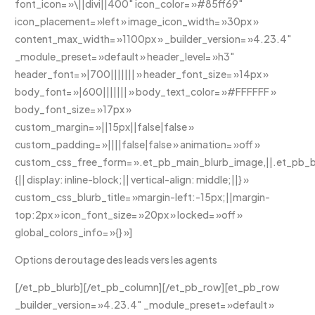
font_icon= »\||divi||400″ icon_color= »#85ff69″
icon_placement= »left » image_icon_width= »30px »
content_max_width= »1100px » _builder_version= »4.23.4″
_module_preset= »default » header_level= »h3″
header_font= »|700||||||| » header_font_size= »14px »
body_font= »|600||||||| » body_text_color= »#FFFFFF »
body_font_size= »17px »
custom_margin= »||15px||false|false »
custom_padding= »||||false|false » animation= »off »
custom_css_free_form= ».et_pb_main_blurb_image,||.et_pb_bl
{|| display: inline-block;|| vertical-align: middle;||} »
custom_css_blurb_title= »margin-left:-15px;||margin-
top:2px » icon_font_size= »20px » locked= »off »
global_colors_info= »{} »]
Options de routage des leads vers les agents
[/et_pb_blurb][/et_pb_column][/et_pb_row][et_pb_row
_builder_version= »4.23.4″ _module_preset= »default »