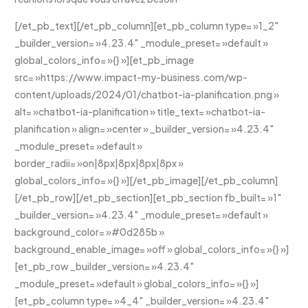
[/et_pb_text][/et_pb_column][et_pb_column type= »1_2″
_builder_version= »4.23.4″ _module_preset= »default »
global_colors_info= »{} »][et_pb_image
src= »https://www.impact-my-business.com/wp-
content/uploads/2024/01/chatbot-ia-planification.png »
alt= »chatbot-ia-planification » title_text= »chatbot-ia-
planification » align= »center » _builder_version= »4.23.4″
_module_preset= »default »
border_radii= »on|8px|8px|8px|8px »
global_colors_info= »{} »][/et_pb_image][/et_pb_column]
[/et_pb_row][/et_pb_section][et_pb_section fb_built= »1″
_builder_version= »4.23.4″ _module_preset= »default »
background_color= »#0d285b »
background_enable_image= »off » global_colors_info= »{} »]
[et_pb_row _builder_version= »4.23.4″
_module_preset= »default » global_colors_info= »{} »]
[et_pb_column type= »4_4″ _builder_version= »4.23.4″