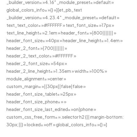
_builder_version= »4.16″ _module_preset= »default »
global_colors_info= »{} »][et_pb_text
_builder_version= »4.23.4″ _module_preset= »default »
text_text_color= »#FFFFFF » text_font_size= »17px »
text_line_height= »2.1em » header_font= »|800||||||| »
header_font_size= »40px » header_line_height= »1.4em »
header_2_font= »|700||||||| »
header_2_text_color= »#FFFFFF »
header_2_font_size= »54px »
header_2_line_height= »1.35em » width= »100% »
module_alignment= »center »
custom_margin= »||30px||false|false »
header_font_size_tablet= »25px »
header_font_size_phone= » »
header_font_size_last_edited= »on|phone »
custom_css_free_form= ».selector h2 {|| margin-bottom:
30px;||} » locked= »off » global_colors_info= »{} »]