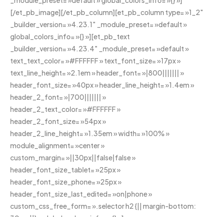
_module_preset= »default » global_colors_info= »{} »]
[/et_pb_image][/et_pb_column][et_pb_column type= »1_2″
_builder_version= »4.23.1″ _module_preset= »default »
global_colors_info= »{} »][et_pb_text
_builder_version= »4.23.4″ _module_preset= »default »
text_text_color= »#FFFFFF » text_font_size= »17px »
text_line_height= »2.1em » header_font= »|800||||||| »
header_font_size= »40px » header_line_height= »1.4em »
header_2_font= »|700||||||| »
header_2_text_color= »#FFFFFF »
header_2_font_size= »54px »
header_2_line_height= »1.35em » width= »100% »
module_alignment= »center »
custom_margin= »||30px||false|false »
header_font_size_tablet= »25px »
header_font_size_phone= »25px »
header_font_size_last_edited= »on|phone »
custom_css_free_form= ».selector h2 {|| margin-bottom: