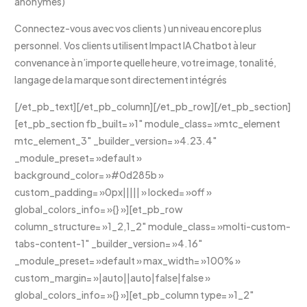
anonymes)
Connectez-vous avec vos clients ) un niveau encore plus
personnel. Vos clients utilisent Impact IA Chatbot à leur
convenance à n’importe quelle heure, votre image, tonalité,
langage de la marque sont directement intégrés
[/et_pb_text][/et_pb_column][/et_pb_row][/et_pb_section]
[et_pb_section fb_built= »1″ module_class= »mtc_element
mtc_element_3″ _builder_version= »4.23.4″
_module_preset= »default »
background_color= »#0d285b »
custom_padding= »0px||||| » locked= »off »
global_colors_info= »{} »][et_pb_row
column_structure= »1_2,1_2″ module_class= »molti-custom-
tabs-content-1″ _builder_version= »4.16″
_module_preset= »default » max_width= »100% »
custom_margin= »|auto||auto|false|false »
global_colors_info= »{} »][et_pb_column type= »1_2″