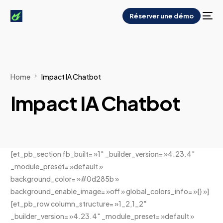
Réserver une démo
Home
Impact IA Chatbot
Impact IA Chatbot
[et_pb_section fb_built= »1″ _builder_version= »4.23.4″
_module_preset= »default »
background_color= »#0d285b »
background_enable_image= »off » global_colors_info= »{} »]
[et_pb_row column_structure= »1_2,1_2″
_builder_version= »4.23.4″ _module_preset= »default »