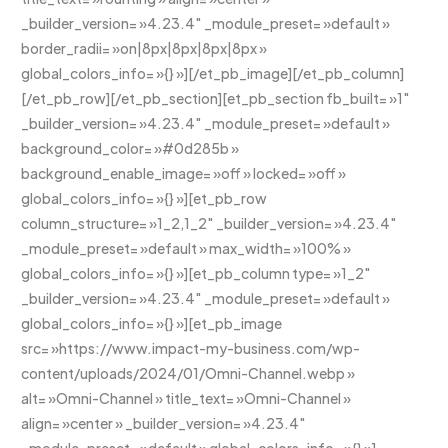
_builder_version= »4.23.4″ _module_preset= »default »
border_radii= »on|8px|8px|8px|8px »
global_colors_info= »{} »][/et_pb_image][/et_pb_column]
[/et_pb_row][/et_pb_section][et_pb_section fb_built= »1″
_builder_version= »4.23.4″ _module_preset= »default »
background_color= »#0d285b »
background_enable_image= »off » locked= »off »
global_colors_info= »{} »][et_pb_row
column_structure= »1_2,1_2″ _builder_version= »4.23.4″
_module_preset= »default » max_width= »100% »
global_colors_info= »{} »][et_pb_column type= »1_2″
_builder_version= »4.23.4″ _module_preset= »default »
global_colors_info= »{} »][et_pb_image
src= »https://www.impact-my-business.com/wp-
content/uploads/2024/01/Omni-Channel.webp »
alt= »Omni-Channel » title_text= »Omni-Channel »
align= »center » _builder_version= »4.23.4″