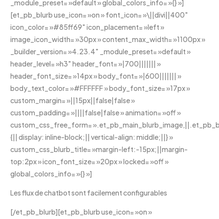
_module_preset= »default » global_colors_info= »{} »]
[et_pb_blurb use_icon= »on » font_icon= »\||divi||400″
icon_color= »#85ff69″ icon_placement= »left »
image_icon_width= »30px » content_max_width= »1100px »
_builder_version= »4.23.4″ _module_preset= »default »
header_level= »h3″ header_font= »|700||||||| »
header_font_size= »14px » body_font= »|600||||||| »
body_text_color= »#FFFFFF » body_font_size= »17px »
custom_margin= »||15px||false|false »
custom_padding= »||||false|false » animation= »off »
custom_css_free_form= ».et_pb_main_blurb_image,||.et_pb_bl
{|| display: inline-block;|| vertical-align: middle;||} »
custom_css_blurb_title= »margin-left:-15px;||margin-
top:2px » icon_font_size= »20px » locked= »off »
global_colors_info= »{} »]
Les flux de chatbot sont facilement configurables
[/et_pb_blurb][et_pb_blurb use_icon= »on »