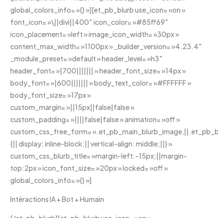
global_colors_info= »{} »][et_pb_blurb use_icon= »on »
font_icon= »\||divi||400″ icon_color= »#85ff69″
icon_placement= »left » image_icon_width= »30px »
content_max_width= »1100px » _builder_version= »4.23.4″
_module_preset= »default » header_level= »h3″
header_font= »|700||||||| » header_font_size= »14px »
body_font= »|600||||||| » body_text_color= »#FFFFFF »
body_font_size= »17px »
custom_margin= »||15px||false|false »
custom_padding= »||||false|false » animation= »off »
custom_css_free_form= ».et_pb_main_blurb_image,||.et_pb_bl
{|| display: inline-block;|| vertical-align: middle;||} »
custom_css_blurb_title= »margin-left:-15px;||margin-
top:2px » icon_font_size= »20px » locked= »off »
global_colors_info= »{} »]
Intéractions IA + Bot + Humain
[/et_pb_blurb][et_pb_blurb use_icon= »on »