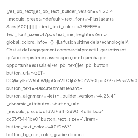
[/et_pb_text][et_pb_text _builder_version= »4.23.4″
_module_preset= »default » text_font= »Plus Jakarta
Sans|600||||||| » text_text_color= »#FFFFFF »
text_font_size= »17px » text_line_height= »2em »
global_colors_info= »{} »]La fusion ultime de la technologie IA
Chat et de l’engagement commercial proactif, garantissant
qu’aucune piste ne passe inaperçue et que chaque
opportunité est saisie[/et_pb_text][et_pb_button
button_url= »@ET-
DC@eyJkeW5hbWljIjp0cnVlLCJjb250ZW50IjoicG9zdF9saW5rX3
button_text= »Discutez maintenant »
button_alignment= »left » _builder_version= »4.23.4″
_dynamic_attributes= »button_url »
_module_preset= »1d9393ff-2d90-4c18-bac4-
cc53f3441be0″ button_text_size= »1.1rem »
button_text_color= »#0f2c63″
button_bg_use_color_gradient= »on »