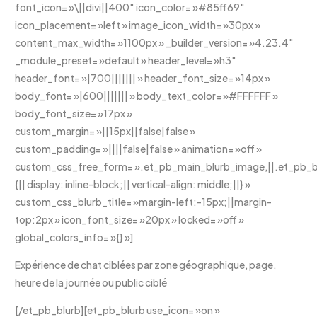
font_icon= »\||divi||400″ icon_color= »#85ff69″
icon_placement= »left » image_icon_width= »30px »
content_max_width= »1100px » _builder_version= »4.23.4″
_module_preset= »default » header_level= »h3″
header_font= »|700||||||| » header_font_size= »14px »
body_font= »|600||||||| » body_text_color= »#FFFFFF »
body_font_size= »17px »
custom_margin= »||15px||false|false »
custom_padding= »||||false|false » animation= »off »
custom_css_free_form= ».et_pb_main_blurb_image,||.et_pb_bl
{|| display: inline-block;|| vertical-align: middle;||} »
custom_css_blurb_title= »margin-left:-15px;||margin-
top:2px » icon_font_size= »20px » locked= »off »
global_colors_info= »{} »]
Expérience de chat ciblées par zone géographique, page,
heure de la journée ou public ciblé
[/et_pb_blurb][et_pb_blurb use_icon= »on »