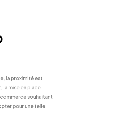
O
, la proximité est
, la mise en place
ut commerce souhaitant
opter pour une telle