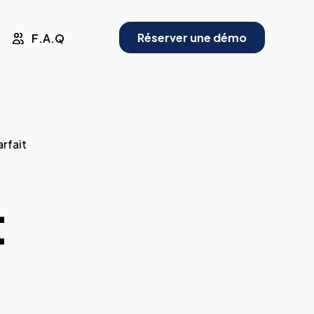
Réserver une démo
F.A.Q
rfait
t