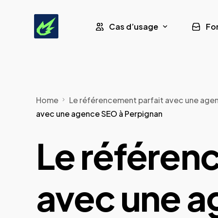
Cas d’usage
Fo
Leads Assurance
Home
Le référencement parfait avec une age
Leads Formation CPF
avec une agence SEO à Perpignan
Leads Panneaux Solaires
Le référen
Leads Pompe à Chaleur
avec une a