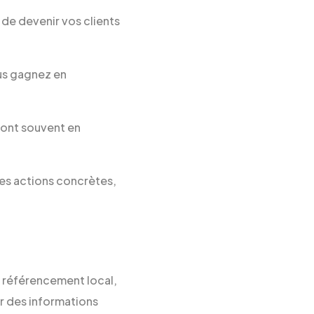
 de devenir vos clients
ous gagnez en
 sont souvent en
 les actions concrètes,
e référencement local,
ir des informations