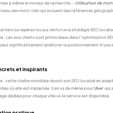
prises à même le moteur de recherche. –
Utilisation de mot
ntenu des mots-clés qui incluent des références géograph
uartiers ou repères locaux renforce la stratégie SEO localis
ts
: Les avis clients sont primordiaux dans l’optimisation S
 peut significativement améliorer le positionnement d’une e
.
crets et inspirants
ks
: cette chaîne mondiale réussit son SEO localisé en adap
illes où elle est implantée. Il en va de même pour
Uber
qui 
ge dédiée pour chaque ville où le service est disponible.
ation pratique