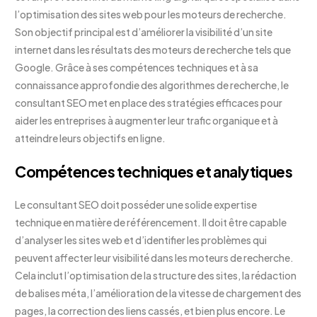
l’optimisation des sites web pour les moteurs de recherche.
Son objectif principal est d’améliorer la visibilité d’un site
internet dans les résultats des moteurs de recherche tels que
Google. Grâce à ses compétences techniques et à sa
connaissance approfondie des algorithmes de recherche, le
consultant SEO met en place des stratégies efficaces pour
aider les entreprises à augmenter leur trafic organique et à
atteindre leurs objectifs en ligne.
Compétences techniques et analytiques
Le consultant SEO doit posséder une solide expertise
technique en matière de référencement. Il doit être capable
d’analyser les sites web et d’identifier les problèmes qui
peuvent affecter leur visibilité dans les moteurs de recherche.
Cela inclut l’optimisation de la structure des sites, la rédaction
de balises méta, l’amélioration de la vitesse de chargement des
pages, la correction des liens cassés, et bien plus encore. Le