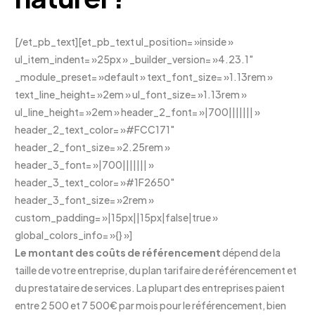
[/et_pb_text][et_pb_text ul_position= »inside »
ul_item_indent= »25px » _builder_version= »4.23.1″
_module_preset= »default » text_font_size= »1.13rem »
text_line_height= »2em » ul_font_size= »1.13rem »
ul_line_height= »2em » header_2_font= »|700||||||| »
header_2_text_color= »#FCC171″
header_2_font_size= »2.25rem »
header_3_font= »|700||||||| »
header_3_text_color= »#1F2650″
header_3_font_size= »2rem »
custom_padding= »|15px||15px|false|true »
global_colors_info= »{} »]
Le montant des coûts de référencement
dépend de la
taille de votre entreprise, du plan tarifaire de référencement et
du prestataire de services. La plupart des entreprises paient
entre 2 500 et 7 500€ par mois pour le référencement, bien