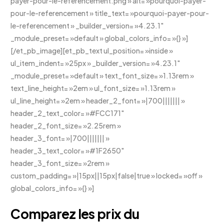
payer-pour-le-referencement.png » alt= »pourquoi-payer-
pour-le-referencement » title_text= »pourquoi-payer-pour-
le-referencement » _builder_version= »4.23.1″
_module_preset= »default » global_colors_info= »{} »]
[/et_pb_image][et_pb_text ul_position= »inside »
ul_item_indent= »25px » _builder_version= »4.23.1″
_module_preset= »default » text_font_size= »1.13rem »
text_line_height= »2em » ul_font_size= »1.13rem »
ul_line_height= »2em » header_2_font= »|700||||||| »
header_2_text_color= »#FCC171″
header_2_font_size= »2.25rem »
header_3_font= »|700||||||| »
header_3_text_color= »#1F2650″
header_3_font_size= »2rem »
custom_padding= »|15px||15px|false|true » locked= »off »
global_colors_info= »{} »]
Comparez les prix du