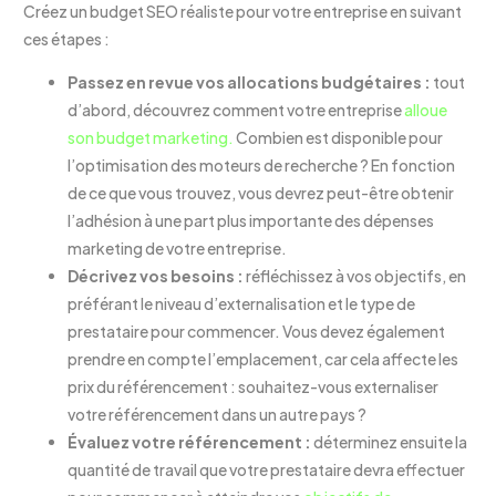
Créez un budget SEO réaliste pour votre entreprise en suivant
ces étapes :
Passez en revue vos allocations budgétaires :
tout
d’abord, découvrez comment votre entreprise
alloue
son budget marketing.
Combien est disponible pour
l’optimisation des moteurs de recherche ? En fonction
de ce que vous trouvez, vous devrez peut-être obtenir
l’adhésion à une part plus importante des dépenses
marketing de votre entreprise.
Décrivez vos besoins :
réfléchissez à vos objectifs, en
préférant le niveau d’externalisation et le type de
prestataire pour commencer. Vous devez également
prendre en compte l’emplacement, car cela affecte les
prix du référencement : souhaitez-vous externaliser
votre référencement dans un autre pays ?
Évaluez votre référencement :
déterminez ensuite la
quantité de travail que votre prestataire devra effectuer