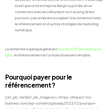
ici est que votre entreprise élargit sa portée, en se
connectant avec les utilisateurs tout au long de leur
parcours, puis en les encourageant à la conversion avec
le référencement et d’autres stratégies de marketing
numérique.
La recherche organique générant
plus de 40% des revenus en
ligne
, le référencement est un investissement rentable.
Pourquoi payer pour le
référencement ?
[/et_pb_text][et_pb_image src= »https://impact-my-
business.com/wp-content/uploads/2023/12/pourquoi-