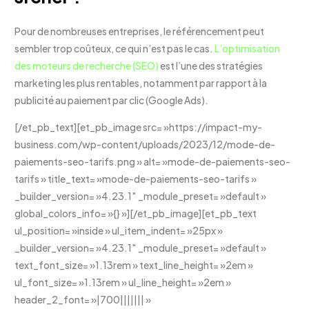
Pour de nombreuses entreprises, le référencement peut
sembler trop coûteux, ce qui n’est pas le cas.
L’optimisation
des moteurs de recherche (SEO)
est l’une des stratégies
marketing les plus rentables, notamment par rapport à la
publicité au paiement par clic (Google Ads).
[/et_pb_text][et_pb_image src= »https://impact-my-
business.com/wp-content/uploads/2023/12/mode-de-
paiements-seo-tarifs.png » alt= »mode-de-paiements-seo-
tarifs » title_text= »mode-de-paiements-seo-tarifs »
_builder_version= »4.23.1″ _module_preset= »default »
global_colors_info= »{} »][/et_pb_image][et_pb_text
ul_position= »inside » ul_item_indent= »25px »
_builder_version= »4.23.1″ _module_preset= »default »
text_font_size= »1.13rem » text_line_height= »2em »
ul_font_size= »1.13rem » ul_line_height= »2em »
header_2_font= »|700||||||| »