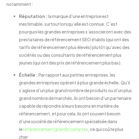
notamment :
Réputation :
la marque d’une entreprise est
inestimable, surtout lorsqu’elle est connue. C’est
pourquoi les grandes entreprises s’associeront avec des
prestataires de référencement SEO établis (qui ont des
tarifs de référencement plus élevés) plutôt qu’avec des
sociétés ou des consultants de référencement plus
jeunes (qui ont des prix de référencement plus bas).
Échelle :
Par rapport aux petites entreprises, les
grandes entreprises opèrent à plus grande échelle. Qu’il
s’agisse d’un plus grand nombre de produits ou d’un plus
grand nombre de marchés, ils ont besoin d’un partenaire
capable de répondre à leurs besoins en matière de
référencement, et pour cela, ils ont souvent besoin
d’une société de référencement spécialisée dans
le
référencement grands comptes
, ce qui coûte plus
cher.