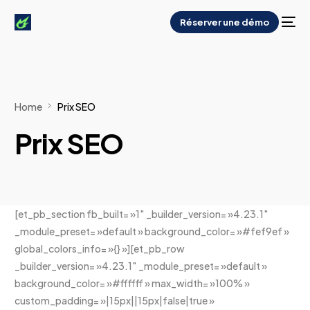
Réserver une démo
Home
Prix SEO
Prix SEO
[et_pb_section fb_built= »1″ _builder_version= »4.23.1″
_module_preset= »default » background_color= »#fef9ef »
global_colors_info= »{} »][et_pb_row
_builder_version= »4.23.1″ _module_preset= »default »
background_color= »#ffffff » max_width= »100% »
custom_padding= »|15px||15px|false|true »