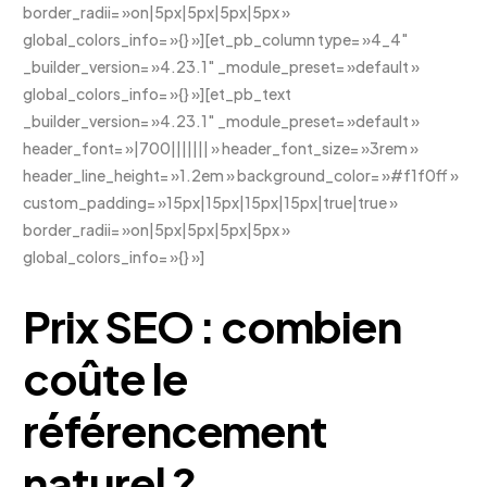
border_radii= »on|5px|5px|5px|5px »
global_colors_info= »{} »][et_pb_column type= »4_4″
_builder_version= »4.23.1″ _module_preset= »default »
global_colors_info= »{} »][et_pb_text
_builder_version= »4.23.1″ _module_preset= »default »
header_font= »|700||||||| » header_font_size= »3rem »
header_line_height= »1.2em » background_color= »#f1f0ff »
custom_padding= »15px|15px|15px|15px|true|true »
border_radii= »on|5px|5px|5px|5px »
global_colors_info= »{} »]
Prix SEO : combien
coûte le
référencement
naturel ?