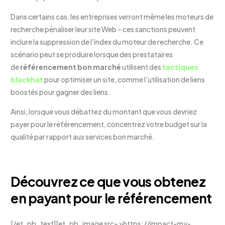
Dans certains cas, les entreprises verront même les moteurs de
recherche pénaliser leur site Web – ces sanctions peuvent
inclure la suppression de l’index du moteur de recherche. Ce
scénario peut se produire lorsque des prestataires
de
référencement bon marché
utilisent des
tactiques
blackhat
pour optimiser un site, comme l’utilisation de liens
boostés pour gagner des liens.
Ainsi, lorsque vous débattez du montant que vous devriez
payer pour le référencement, concentrez votre budget sur la
qualité par rapport aux services bon marché.
Découvrez ce que vous obtenez
en payant pour le référencement
[/et_pb_text][et_pb_image src= »https://impact-my-