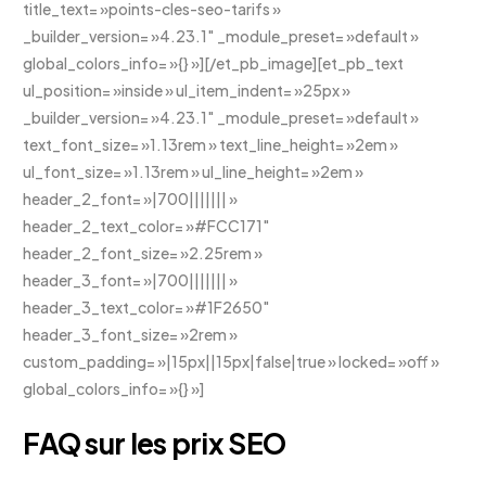
title_text= »points-cles-seo-tarifs »
_builder_version= »4.23.1″ _module_preset= »default »
global_colors_info= »{} »][/et_pb_image][et_pb_text
ul_position= »inside » ul_item_indent= »25px »
_builder_version= »4.23.1″ _module_preset= »default »
text_font_size= »1.13rem » text_line_height= »2em »
ul_font_size= »1.13rem » ul_line_height= »2em »
header_2_font= »|700||||||| »
header_2_text_color= »#FCC171″
header_2_font_size= »2.25rem »
header_3_font= »|700||||||| »
header_3_text_color= »#1F2650″
header_3_font_size= »2rem »
custom_padding= »|15px||15px|false|true » locked= »off »
global_colors_info= »{} »]
FAQ sur les prix SEO