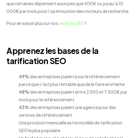
que certaines dépensent aussi peu que 500€ ou jusqu’à 10
000€ par mois pour l’optimisation des moteurs de recherche.
Pour en savoir plus sur nos
services SEO
!
Apprenez les bases de la
tarification SEO
49%
des entreprises paient pour le référencement
parce que c’est plus rentable que de le faire en interne
48%
des entreprises paient entre 2 500 et 7 500€ par
mois pour le référencement
43%
des entreprises paient une agence pour des
services de référencement
Une provision mensuelle est le modèle de tarification
SEO le plus populaire
Un forfait mensuel a obtenu le taux de satisfaction le