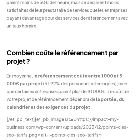
paient moins de 50€ de l’heure, mais se déclarent moins
satisfaites de leur prestataire de services que les entreprises
payant davantage pour des services de référencement avec
un taux horaire.
Combien coûte le référencement par
projet ?
En moyenne,
le référencement coûte entre 1 000 et 5
000€ par projet
(51,92% des personnes interrogées), bien
que certaines entreprises paient plus de 10 000€. Le coût de
votre projet de référencement dépendra de
la portée, du
calendrier et des exigences du projet
.
[/et_pb_text][et_pb_image src= »https://impact-my-
business.com/wp-content/uploads/2023/12/points-cles-
seo-tarifs.png » alt= »points-cles-seo-tarifs »