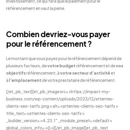
investissement, ce qui fera que le paiement pour le
référencement en vaut la peine.
Combien devriez-vous payer
pour le référencement ?
Le montant que vous payez pour le référencement dépend de
plusieurs facteurs, de
votre budget
référencement et de
vos
objectifs
référencement, à
votre secteur d’activité
et
à
l’emplacement
de votre prestataire de référencement.
[/et_pb_text][et_pb_image src= »https://impact-my-
business.com/wp-content/uploads/2023/12/attentes-
clients-seo-tarifs.png » alt= »attentes-clients-seo-tarifs »
title_text= »attentes-clients-seo-tarifs »
_builder_version= »4.23.1″ _module_preset= »default »
global_colors_info= »{} »][/et_pb_image][et_pb_text