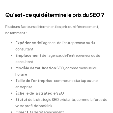
Qu’est-ce qui détermine le prix du SEO ?
Plusieurs facteurs déterminent les prix du référencement,
notamment :
Expérience
de l’agence, de l’entrepreneur ou du
consultant
Emplacement
de l’agence, de l’entrepreneur ou du
consultant
Modèle de tarification
SEO, comme mensuel ou
horaire
Taille de l’entreprise
, comme une startup ou une
entreprise
Échelle de la stratégie SEO
Statut
de la stratégie SEO existante, comme la force de
votre profil de backlink
Objectifs
de référencement