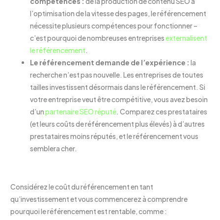
compétences :
de la production de contenu SEO à
l’optimisation de la vitesse des pages, le référencement
nécessite plusieurs compétences pour fonctionner –
c’est pourquoi de nombreuses entreprises
externalisent
le référencement
.
Le référencement demande de l’expérience :
la
recherche n’est pas nouvelle. Les entreprises de toutes
tailles investissent désormais dans le référencement. Si
votre entreprise veut être compétitive, vous avez besoin
d’un
partenaire SEO réputé
. Comparez ces prestataires
(et leurs coûts de référencement plus élevés) à d’autres
prestataires moins réputés, et le référencement vous
semblera cher.
Considérez le coût du référencement en tant
qu’investissement et vous commencerez à comprendre
pourquoi le référencement est rentable, comme :