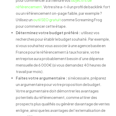
pour commencer à atteindre vos
objectifs de
référencement
. Votre site a-t-il un profil de backlink fort
ou un référencement on-page faible, par exemple ?
Utilisez un
outil SEO gratuit
comme Screaming Frog
pour commencer cette étape.
Déterminez votre budget préféré :
utilisez vos
recherches pour établir le budget souhaité. Par exemple,
si vous souhaitez vous associer à une agence basée en
France pour le référencement à taux horaire, votre
entreprise aura probablement besoin d’une dépense
mensuelle de 6 000€ (si vous demandez 40 heures de
travail par mois).
Faites votre argumentaire :
si nécessaire, préparez
un argumentaire pour votre proposition de budget.
Votre argumentaire doit démontrer les avantages
potentiels du référencement, comme attirer des
Réserver une démo
prospects plus qualifiés ou générer davantage de ventes
en ligne, ainsi que les avantages de l’externalisation de