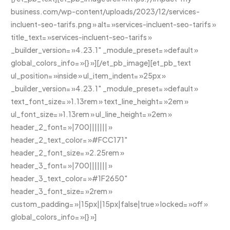
business.com/wp-content/uploads/2023/12/services-
incluent-seo-tarifs.png » alt= »services-incluent-seo-tarifs »
title_text= »services-incluent-seo-tarifs »
_builder_version= »4.23.1″ _module_preset= »default »
global_colors_info= »{} »][/et_pb_image][et_pb_text
ul_position= »inside » ul_item_indent= »25px »
_builder_version= »4.23.1″ _module_preset= »default »
text_font_size= »1.13rem » text_line_height= »2em »
ul_font_size= »1.13rem » ul_line_height= »2em »
header_2_font= »|700||||||| »
header_2_text_color= »#FCC171″
header_2_font_size= »2.25rem »
header_3_font= »|700||||||| »
header_3_text_color= »#1F2650″
header_3_font_size= »2rem »
custom_padding= »|15px||15px|false|true » locked= »off »
global_colors_info= »{} »]