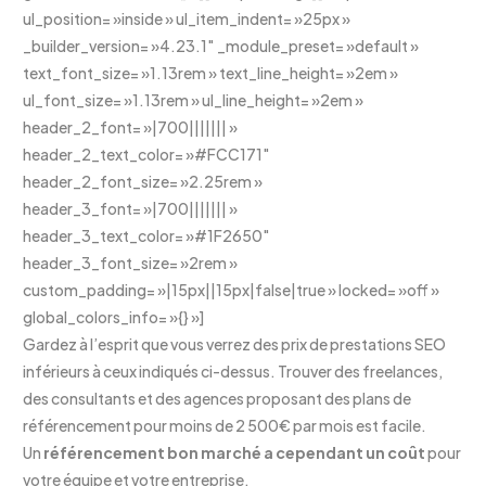
ul_position= »inside » ul_item_indent= »25px »
_builder_version= »4.23.1″ _module_preset= »default »
text_font_size= »1.13rem » text_line_height= »2em »
ul_font_size= »1.13rem » ul_line_height= »2em »
header_2_font= »|700||||||| »
header_2_text_color= »#FCC171″
header_2_font_size= »2.25rem »
header_3_font= »|700||||||| »
header_3_text_color= »#1F2650″
header_3_font_size= »2rem »
custom_padding= »|15px||15px|false|true » locked= »off »
global_colors_info= »{} »]
Gardez à l’esprit que vous verrez des prix de prestations SEO
inférieurs à ceux indiqués ci-dessus. Trouver des freelances,
des consultants et des agences proposant des plans de
référencement pour moins de 2 500€ par mois est facile.
Un
référencement bon marché a cependant un coût
pour
votre équipe et votre entreprise.