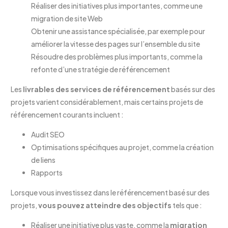
Réaliser des initiatives plus importantes, comme une
migration de site Web
Obtenir une assistance spécialisée, par exemple pour
améliorer la vitesse des pages sur l’ensemble du site
Résoudre des problèmes plus importants, comme la
refonte d’une stratégie de référencement
Les
livrables des services de référencement
basés sur des
projets varient considérablement, mais certains projets de
référencement courants incluent :
Audit SEO
Optimisations spécifiques au projet, comme la création
de liens
Rapports
Lorsque vous investissez dans le référencement basé sur des
projets,
vous pouvez atteindre des objectifs
tels que :
Réaliser une initiative plus vaste, comme la
migration