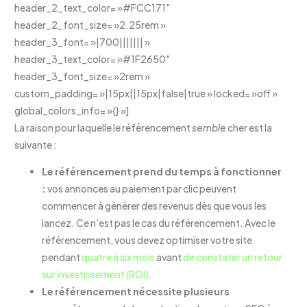
header_2_text_color= »#FCC171″
header_2_font_size= »2.25rem »
header_3_font= »|700||||||| »
header_3_text_color= »#1F2650″
header_3_font_size= »2rem »
custom_padding= »|15px||15px|false|true » locked= »off »
global_colors_info= »{} »]
La raison pour laquelle le référencement
semble
cher est la
suivante :
Le référencement prend du temps à fonctionner
:
vos annonces au paiement par clic peuvent
commencer à générer des revenus dès que vous les
lancez. Ce n’est pas le cas du référencement. Avec le
référencement, vous devez optimiser votre site
pendant
quatre à six mois
avant
de constater un retour
sur investissement (ROI)
.
Le référencement nécessite plusieurs