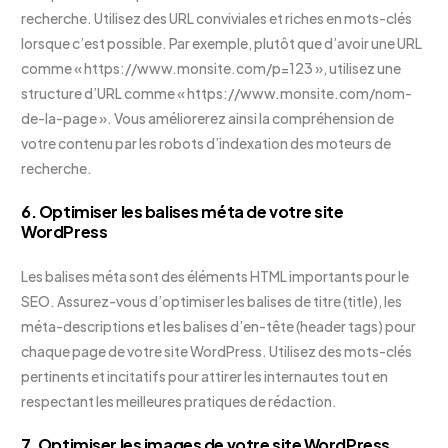
recherche. Utilisez des URL conviviales et riches en mots-clés
lorsque c’est possible. Par exemple, plutôt que d’avoir une URL
comme « https://www.monsite.com/p=123 », utilisez une
structure d’URL comme « https://www.monsite.com/nom-
de-la-page ». Vous améliorerez ainsi la compréhension de
votre contenu par les robots d’indexation des moteurs de
recherche.
6. Optimiser les balises méta de votre site
WordPress
Les balises méta sont des éléments HTML importants pour le
SEO. Assurez-vous d’optimiser les balises de titre (title), les
méta-descriptions et les balises d’en-tête (header tags) pour
chaque page de votre site WordPress. Utilisez des mots-clés
pertinents et incitatifs pour attirer les internautes tout en
respectant les meilleures pratiques de rédaction.
7. Optimiser les images de votre site WordPress