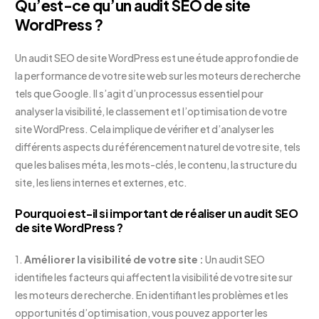
Qu’est-ce qu’un audit SEO de site
WordPress ?
Un audit SEO de site WordPress est une étude approfondie de
la performance de votre site web sur les moteurs de recherche
tels que Google. Il s’agit d’un processus essentiel pour
analyser la visibilité, le classement et l’optimisation de votre
site WordPress. Cela implique de vérifier et d’analyser les
différents aspects du référencement naturel de votre site, tels
que les balises méta, les mots-clés, le contenu, la structure du
site, les liens internes et externes, etc.
Pourquoi est-il si important de réaliser un audit SEO
de site WordPress ?
1.
Améliorer la visibilité de votre site :
Un audit SEO
identifie les facteurs qui affectent la visibilité de votre site sur
les moteurs de recherche. En identifiant les problèmes et les
opportunités d’optimisation, vous pouvez apporter les