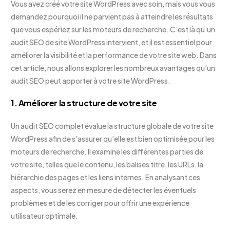
Vous avez créé votre site WordPress avec soin, mais vous vous
demandez pourquoi il ne parvient pas à atteindre les résultats
que vous espériez sur les moteurs de recherche. C’est là qu’un
audit SEO de site WordPress intervient, et il est essentiel pour
améliorer la visibilité et la performance de votre site web. Dans
cet article, nous allons explorer les nombreux avantages qu’un
audit SEO peut apporter à votre site WordPress.
1. Améliorer la structure de votre site
Un audit SEO complet évalue la structure globale de votre site
WordPress afin de s’assurer qu’elle est bien optimisée pour les
moteurs de recherche. Il examine les différentes parties de
votre site, telles que le contenu, les balises titre, les URLs, la
hiérarchie des pages et les liens internes. En analysant ces
aspects, vous serez en mesure de détecter les éventuels
problèmes et de les corriger pour offrir une expérience
utilisateur optimale.