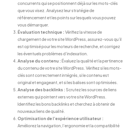
concurrents qui se positionnent déjà sur les mots-clés
que vous visez. Analysez leur stratégie de
référencement et les points sur lesquels vous pouvez
vous démarquer.
Évaluation technique :
Vérifiez la vitesse de
chargement de votre site WordPress, assurez-vous qu’il
est optimisé pour les moteurs de recherche, et corrigez
les éventuels problèmes d’indexation.
Analyse du contenu :
Évaluez la qualité et la pertinence
du contenu de votre site WordPress. Vérifiez si les mots-
clés sont correctement intégrés, si le contenu est
original et engageant, et si les balises sont optimisées.
Analyse des backlinks :
Scrutez les sources de liens
externes qui pointent vers votre site WordPress.
Identifiez les bons backlinks et cherchez à obtenir de
nouveaux liens de qualité.
Optimisation de l’expérience utilisateur :
Améliorez la navigation, l’ergonomie et la compatibilité