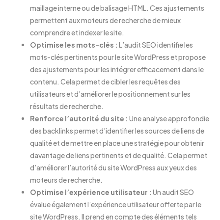
maillage interne ou de balisage HTML. Ces ajustements
permettent aux moteurs de recherche de mieux
comprendre et indexer le site.
Optimise les mots-clés :
L’audit SEO identifie les
mots-clés pertinents pour le site WordPress et propose
des ajustements pour les intégrer efficacement dans le
contenu. Cela permet de cibler les requêtes des
utilisateurs et d’améliorer le positionnement sur les
résultats de recherche.
Renforce l’autorité du site :
Une analyse approfondie
des backlinks permet d’identifier les sources de liens de
qualité et de mettre en place une stratégie pour obtenir
davantage de liens pertinents et de qualité. Cela permet
d’améliorer l’autorité du site WordPress aux yeux des
moteurs de recherche.
Optimise l’expérience utilisateur :
Un audit SEO
évalue également l’expérience utilisateur offerte par le
site WordPress. Il prend en compte des éléments tels