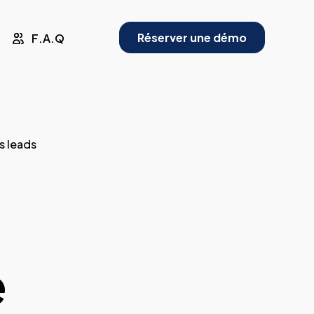
Réserver une démo
F.A.Q
 leads
e