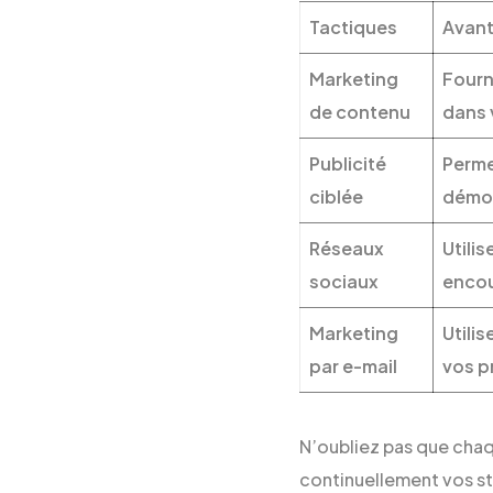
Tactiques
Avan
Marketing
Fourn
de contenu
dans 
Publicité
Perme
ciblée
démog
Réseaux
Utili
sociaux
encou
Marketing
Utili
par e-mail
vos p
N’oubliez pas que chaqu
continuellement vos st