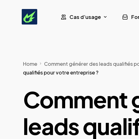
Cas d’usage
Fo
Leads Assurance
Home
Comment générer des leads qualifiés po
Leads Formation CPF
qualifiés pour votre entreprise ?
Leads Panneaux Solaires
Comment g
Leads Pompe à Chaleur
leads quali