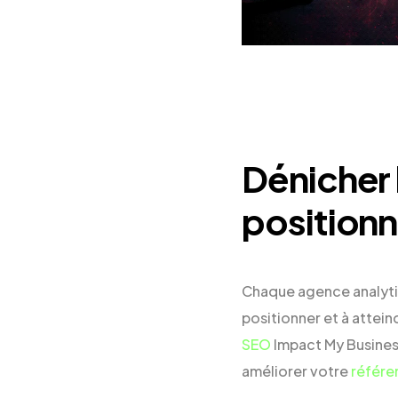
Dénicher 
positionn
Chaque agence analytics
positionner et à attein
SEO
Impact My Busines
améliorer votre
référe