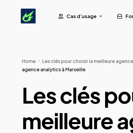
Cas d’usage
Fo
Leads Assurance
Home
Les clés pour choisir la meilleure agence
Leads Formation CPF
agence analytics à Marseille
Leads Panneaux Solaires
Les clés pou
Leads Pompe à Chaleur
meilleure a