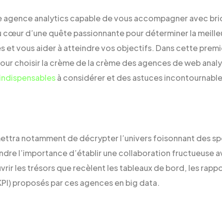
e agence analytics capable de vous accompagner avec brio
au cœur d’une quête passionnante pour déterminer la meille
s et vous aider à atteindre vos objectifs. Dans cette premi
 pour choisir la crème de la crème des agences de web analy
 indispensables
à considérer et des astuces incontournables
ttra notamment de décrypter l’univers foisonnant des spé
re l’importance d’établir une collaboration fructueuse a
rir les trésors que recèlent les tableaux de bord, les rappo
PI) proposés par ces agences en big data.