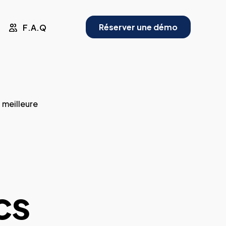
Réserver une démo
F.A.Q
a meilleure
cs