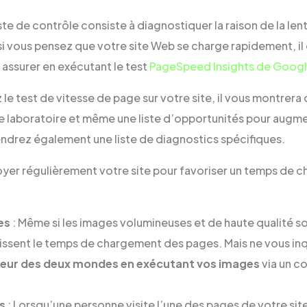
ste de contrôle consiste à diagnostiquer la raison de la le
i vous pensez que votre site Web se charge rapidement, il 
assurer en exécutant le test
PageSpeed ​​Insights de Goog
le test de vitesse de page sur votre site, il vous montrer
e laboratoire et même une liste d’opportunités pour augme
ndrez également une liste de diagnostics spécifiques.
oyer régulièrement votre site pour favoriser un temps de 
es
: Même si les images volumineuses et de haute qualité s
ntissent le temps de chargement des pages. Mais ne vous in
illeur des deux mondes en exécutant vos images
via un c
s
: Lorsqu’une personne visite l’une des pages de votre site 