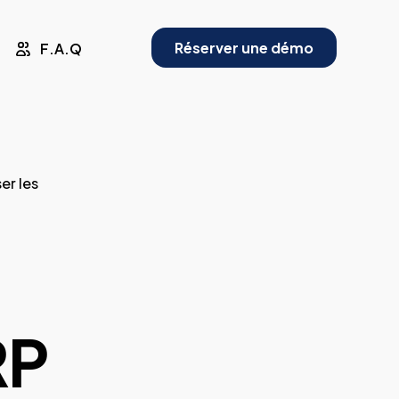
Réserver une démo
F.A.Q
er les
RP