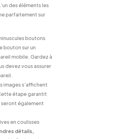
L’un des éléments les
che parfaitement sur
 minuscules boutons
tre bouton sur un
pareil mobile. Gardez à
vous devez vous assurer
areil.
s images s’affichent
 Cette étape garantit
es seront également
ives en coulisses
ndres détails,