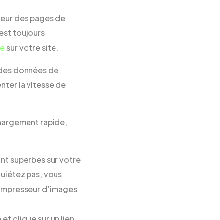
nteur des pages de
est toujours
le
sur votre site.
a des données de
nter la vitesse de
chargement rapide,
ont superbes sur votre
quiétez pas, vous
ompresseur d’images
et clique sur un lien