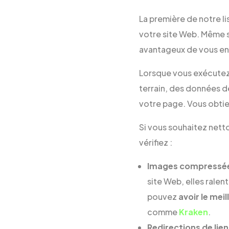
La première de notre li
votre site Web. Même s
avantageux de vous en 
Lorsque vous exécutez 
terrain, des données d
votre page. Vous obtie
Si vous souhaitez nett
vérifiez :
Images compressé
site Web, elles rale
pouvez
avoir le me
comme
Kraken
.
Redirections de lien