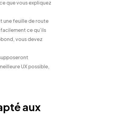
t ce que vous expliquez
t une feuille de route
 facilement ce qu’ils
rebond, vous devez
s supposeront
meilleure UX possible,
apté aux