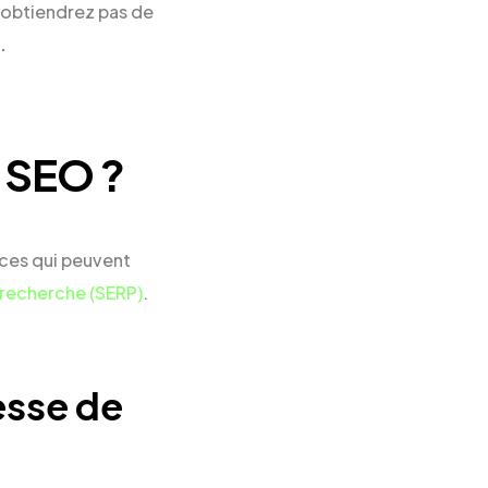
’obtiendrez pas de
.
s SEO ?
ices qui peuvent
 recherche (SERP)
.‍
esse de