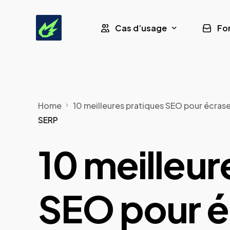
Cas d’usage
Fo
Leads Assurance
Home
10 meilleures pratiques SEO pour écrase
Leads Formation CPF
SERP
Leads Panneaux Solaires
10 meilleur
Leads Pompe à Chaleur
SEO pour é