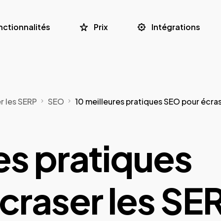
nctionnalités
Prix
Intégrations
r les SERP
SEO
10 meilleures pratiques SEO pour écras
es pratiques
craser les SE